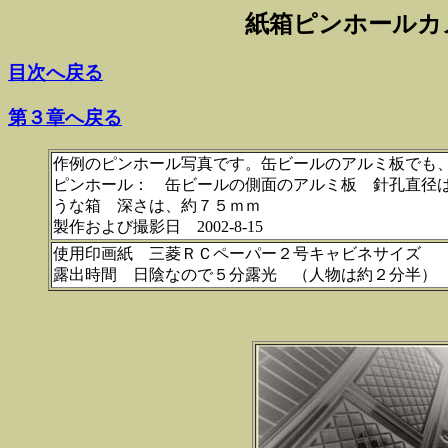
紙箱ピンホールカ
目次へ戻る
第３章へ戻る
作例のピンホール写真です。缶ビールのアルミ板でも
ピンホール： 缶ビールの側面のアルミ板 針孔直
うな箱 深さは、約７５ｍｍ
製作および撮影日 2002-8-15
使用印画紙 三菱ＲＣペーパー２号キャビネサイズ
露出時間 日陰なので５分露光 （人物は約２分半）