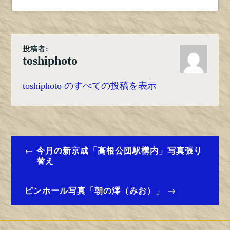
投稿者:
toshiphoto
toshiphoto のすべての投稿を表示
投
今月の新京成「高根公団駅構内」写真張り
替え
稿
ナ
ピンホール写真「朝の澪（みお）」
ビ
ゲ