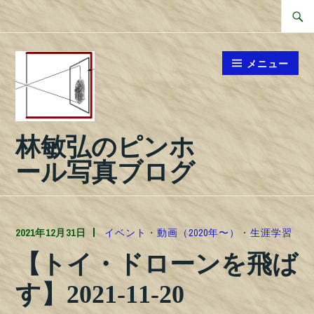
コ
検
ン
索
テ
対
メニュー
ン
象:
ツ
へ
林敏弘のピンホ
ス
キ
ール写真ブログ
ッ
プ
2021年12月31日
TOSHIPHOTO
イベント
・
動画（2020年〜）
・
生涯学習
【トイ・ドローンを飛ば
す】2021-11-20