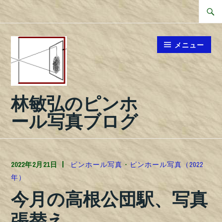
コ
検
ン
索
テ
対
メニュー
ン
象:
ツ
へ
林敏弘のピンホ
ス
キ
ール写真ブログ
ッ
プ
2022年2月21日
TOSHIPHOTO
ピンホール写真
・
ピンホール写真（2022
年）
今月の高根公団駅、写真
張替え