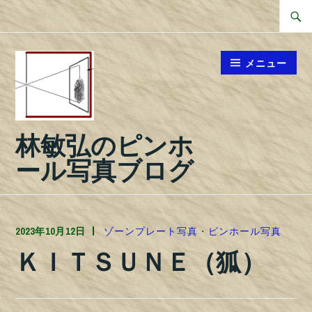
コ
検
ン
索
テ
対
メニュー
ン
象:
ツ
へ
林敏弘のピンホ
ス
キ
ール写真ブログ
ッ
プ
2023年10月12日
TOSHIPHOTO
ゾーンプレート写真
・
ピンホール写真
ＫＩＴＳＵＮＥ（狐）