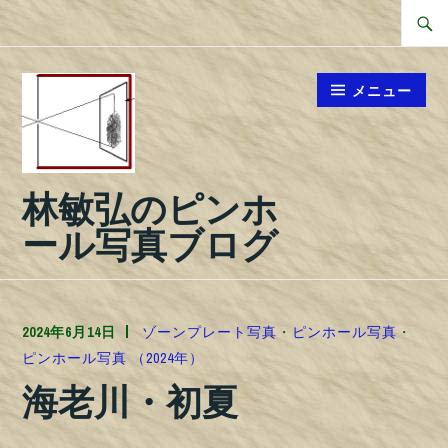
コ
検
ン
索
テ
対
メニュー
ン
象:
ツ
へ
林敏弘のピンホ
ス
キ
ール写真ブログ
ッ
プ
2024年6月14日
TOSHIPHOTO
ゾーンプレート写真
・
ピンホール写真
・
ピンホール写真 （2024年）
海老川・初夏