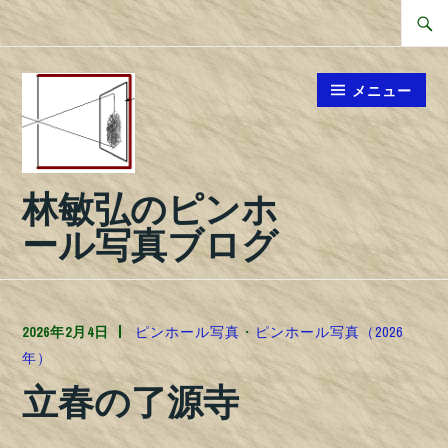
コ
検
ン
索
テ
対
メニュー
ン
象:
ツ
へ
林敏弘のピンホ
ス
キ
ール写真ブログ
ッ
プ
2026年2月4日
TOSHIPHOTO
ピンホール写真
・
ピンホール写真（2026
年）
立春の了源寺