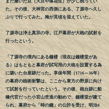
まだ撒いた豆（大豆や落花生）が少し残ってい
た。その後、大神宮の西側にある、了源寺へ久し
ぶりで行ってみた。梅が見頃を迎えていた。
了源寺は浄土真宗の寺。江戸幕府が大砲の試射を
行ったという。
「了源寺の境内にある鐘楼（現在は鐘楼堂があ
る）はもともと幕府が試写用の大砲を設置する為
に築いた台座跡だった。享保年間（1716～36年）
の幕府の砲術射撃は、ここから東方の野原に向け
て試射を行っていたという。その後、砲台跡に船
橋代官だった小宮山杢進の勧めで、鐘楼堂が建て
られ、幕府から「時の鐘」の公許を受け、明治4