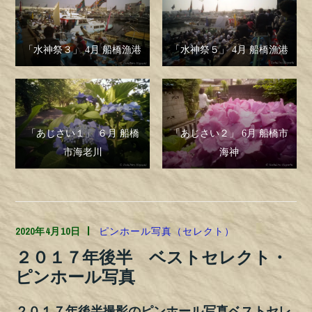
「水神祭３」 4月 船橋漁港
「水神祭５」 4月 船橋漁港
「あじさい１」 ６月 船橋
「あじさい２」 6月 船橋市
市海老川
海神
2020年4月10日
TOSHILYNN
ピンホール写真（セレクト）
２０１７年後半 ベストセレクト・
ピンホール写真
２０１７年後半撮影のピンホール写真ベストセレ