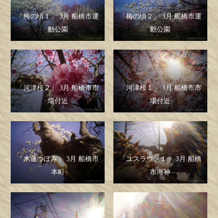
「梅の頃１」 3月 船橋市運
「梅の頃２」 3月 船橋市運
動公園
動公園
「河津桜２」 3月 船橋市市
「河津桜１」 3月 船橋市市
場付近
場付近
「木蓮つぼみ」 3月 船橋市
「ユスラウメ１」 3月 船橋
本町
市海神