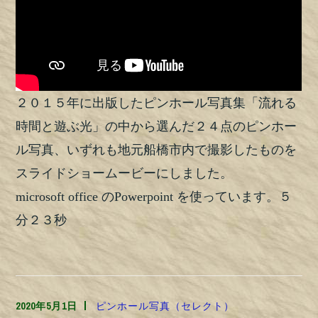
２０１５年に出版したピンホール写真集「流れる
時間と遊ぶ光」の中から選んだ２４点のピンホー
ル写真、いずれも地元船橋市内で撮影したものを
スライドショームービーにしました。
microsoft office のPowerpoint を使っています。５
分２３秒
2020年5月1日
TOSHILYNN
ピンホール写真（セレクト）