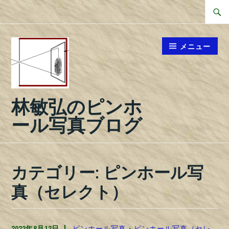
コ
検
ン
索
テ
対
メニュー
ン
象:
ツ
へ
林敏弘のピンホ
ス
キ
ール写真ブログ
ッ
プ
カテゴリー:
ピンホール写
真（セレクト）
2022年8月12日
TOSHIPHOTO
ピンホール写真
・
ピンホール写真（セレ