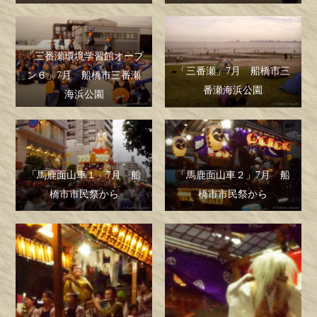
「三番瀬環境学習館オープ
「三番瀬」7月 船橋市三
ン６」7月 船橋市三番瀬
番瀬海浜公園
海浜公園
「馬鹿面山車１」7月 船
「馬鹿面山車２」7月 船
橋市市民祭から
橋市市民祭から