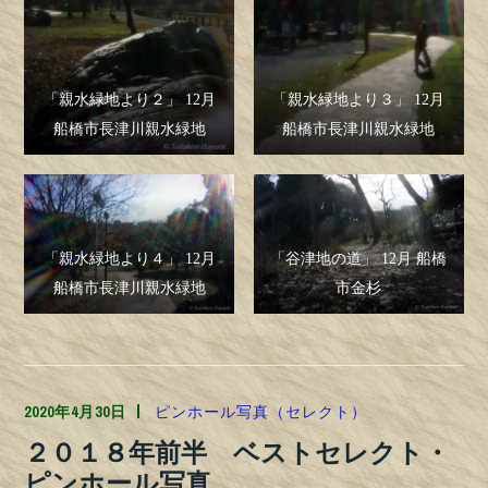
「親水緑地より２」 12月
「親水緑地より３」 12月
船橋市長津川親水緑地
船橋市長津川親水緑地
「親水緑地より４」 12月
「谷津地の道」 12月 船橋
船橋市長津川親水緑地
市金杉
2020年4月30日
TOSHILYNN
ピンホール写真（セレクト）
２０１８年前半 ベストセレクト・
ピンホール写真