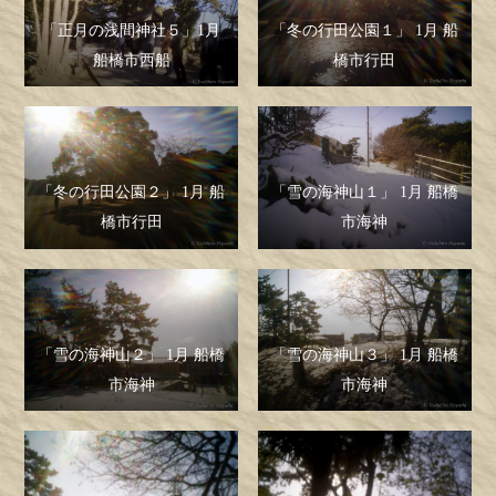
「正月の浅間神社５」1月
「冬の行田公園１」 1月 船
船橋市西船
橋市行田
「冬の行田公園２」 1月 船
「雪の海神山１」 1月 船橋
橋市行田
市海神
「雪の海神山２」 1月 船橋
「雪の海神山３」 1月 船橋
市海神
市海神