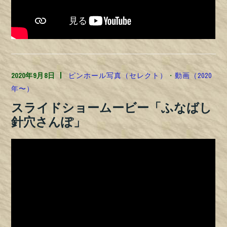
2020年9月8日
TOSHILYNN
ピンホール写真（セレクト）
・
動画（2020
年〜）
スライドショームービー「ふなばし
針穴さんぽ」