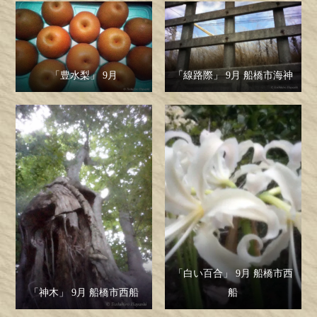
「豊水梨」 9月
「線路際」 9月 船橋市海神
「白い百合」 9月 船橋市西
「神木」 9月 船橋市西船
船