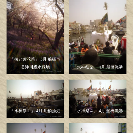
「桜と紫花菜」 3月 船橋市
長津川親水緑地
「水神祭２」 4月 船橋漁港
「水神祭１」 4月 船橋漁港
「水神祭４」 4月 船橋漁港