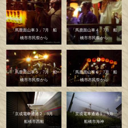
「馬鹿面山車３」7月 船
「馬鹿面山車４」7月 船
橋市市民祭から
橋市市民祭から
「馬鹿面山車５」7月 船
「馬鹿面山車６」7月 船
橋市市民祭から
橋市市民祭から
「京成電車通過２」9月
「京成電車通過１」9月
船橋市西船
船橋市海神