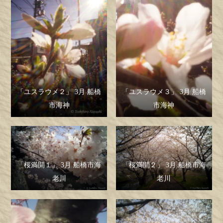
「ユスラウメ２」 3月 船橋
「ユスラウメ３」 3月 船橋
市海神
市海神
「桜満開１」 3月 船橋市海
「桜満開２」 3月 船橋市海
老川
老川